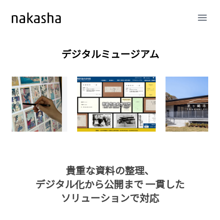
Open
デジタルミュージアム
貴重な資料の整理、
デジタル化から公開まで
一貫した
ソリューションで対応