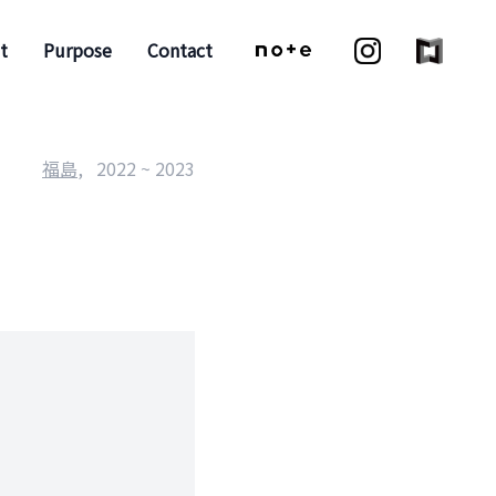
t
Purpose
Contact
福島
,
2022
~ 2023