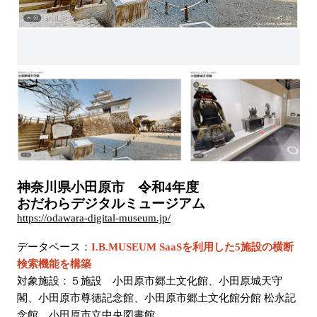
神奈川県小田原市 令和4年度
おだわらデジタルミュージアム
https://odawara-digital-museum.jp/
データベース：
I.B.MUSEUM SaaSを利用した
5
施設の横断
検索機能を構築
対象施設：５施設 小田原市郷土文化館、小田原城天守
閣、
小田原市尊徳記念館、小田原市郷土文化館分館 松永記
念館
、
小田原市立中央図書館